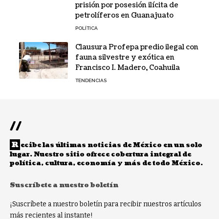
prisión por posesión ilícita de
petrolíferos en Guanajuato
POLÍTICA
Clausura Profepa predio ilegal con
fauna silvestre y exótica en
Francisco I. Madero, Coahuila
TENDENCIAS
//
R
ecibe las últimas noticias de México en un solo
lugar. Nuestro sitio ofrece cobertura integral de
política, cultura, economía y más de todo México.
Suscríbete a nuestro boletín
¡Suscríbete a nuestro boletín para recibir nuestros artículos
más recientes al instante!