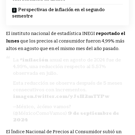
Perspectivas de inflación en el segundo
semestre
El instituto nacional de estadística INEGI
reportado el
lunes
que los precios al consumidor fueron 4,99% más
altos en agosto que en el mismo mes del año pasado.
La
#inflación
anual en agosto de 2024 fue de
4.99%, una reducción respecto al 5.57%
observada en julio.
Esta reducción se observa después de 5 meses
consecutivos con incrementos.
imagen.twitter.com/yJsH2mTYPw
—México, ¿cómo vamos?
(@MéxicoComoVamos)
9 de septiembre de
2024
El Índice Nacional de Precios al Consumidor subió un