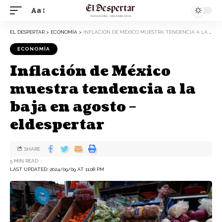
Aa
EL DESPERTAR
>
ECONOMÍA
>
INFLACIÓN DE MÉXICO MUESTRA TENDENCIA A LA BAJA EN AGOSTO – ELDESPERTAR
ECONOMÍA
Inflación de México
muestra tendencia a la
baja en agosto –
eldespertar
SHARE
5 MIN READ
LAST UPDATED: 2024/09/09 AT 11:08 PM