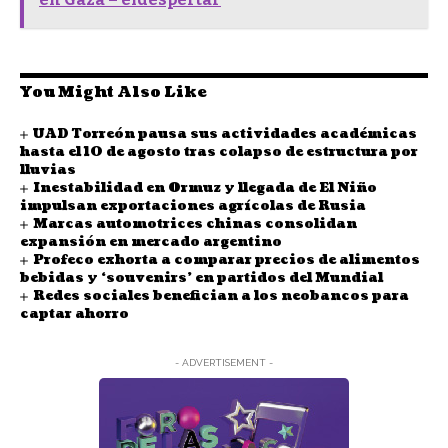
You Might Also Like
UAD Torreón pausa sus actividades académicas
hasta el 10 de agosto tras colapso de estructura por
lluvias
Inestabilidad en Ormuz y llegada de El Niño
impulsan exportaciones agrícolas de Rusia
Marcas automotrices chinas consolidan
expansión en mercado argentino
Profeco exhorta a comparar precios de alimentos
bebidas y ‘souvenirs’ en partidos del Mundial
Redes sociales benefician a los neobancos para
captar ahorro
- ADVERTISEMENT -