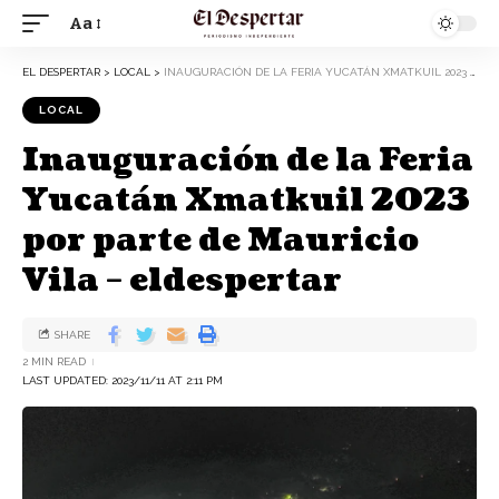
Aa
EL DESPERTAR
>
LOCAL
>
INAUGURACIÓN DE LA FERIA YUCATÁN XMATKUIL 2023 POR PARTE DE MAURICIO VILA – ELDESPERTAR
LOCAL
Inauguración de la Feria
Yucatán Xmatkuil 2023
por parte de Mauricio
Vila – eldespertar
SHARE
2 MIN READ
LAST UPDATED: 2023/11/11 AT 2:11 PM