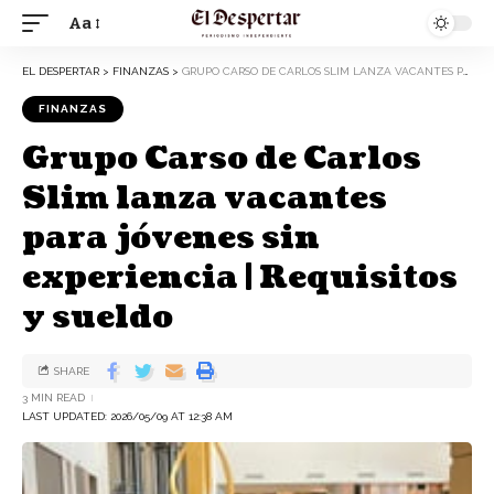
Aa
EL DESPERTAR
>
FINANZAS
>
GRUPO CARSO DE CARLOS SLIM LANZA VACANTES PARA JÓVENES SIN EXPERIENCIA | REQUISITOS Y SUELDO
FINANZAS
Grupo Carso de Carlos
Slim lanza vacantes
para jóvenes sin
experiencia | Requisitos
y sueldo
SHARE
3 MIN READ
LAST UPDATED: 2026/05/09 AT 12:38 AM