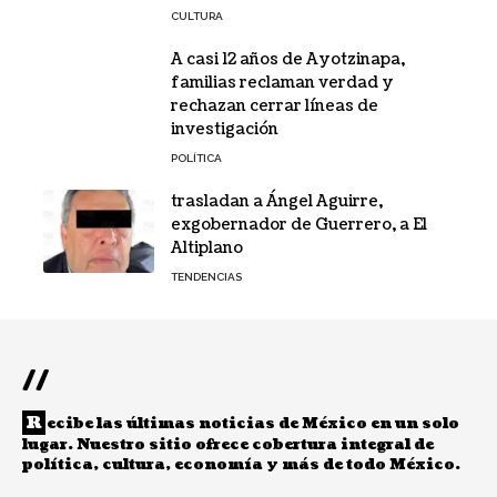
CULTURA
A casi 12 años de Ayotzinapa,
familias reclaman verdad y
rechazan cerrar líneas de
investigación
POLÍTICA
trasladan a Ángel Aguirre,
exgobernador de Guerrero, a El
Altiplano
TENDENCIAS
//
R
ecibe las últimas noticias de México en un solo
lugar. Nuestro sitio ofrece cobertura integral de
política, cultura, economía y más de todo México.