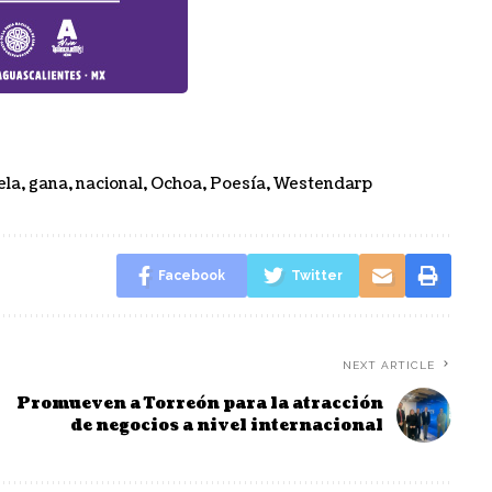
ela
,
gana
,
nacional
,
Ochoa
,
Poesía
,
Westendarp
Facebook
Twitter
NEXT ARTICLE
Promueven a Torreón para la atracción
de negocios a nivel internacional