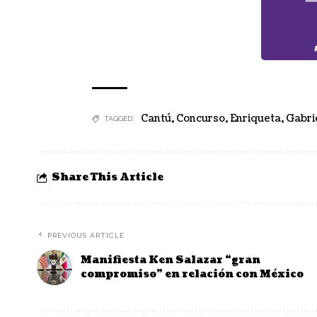
Cantú
,
Concurso
,
Enriqueta
,
Gabri
TAGGED:
Share This Article
PREVIOUS ARTICLE
Manifiesta Ken Salazar “gran
compromiso” en relación con México