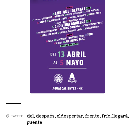
del
,
después
,
eldespertar
,
frente
,
frío
,
llegará
,
TAGGED:
puente