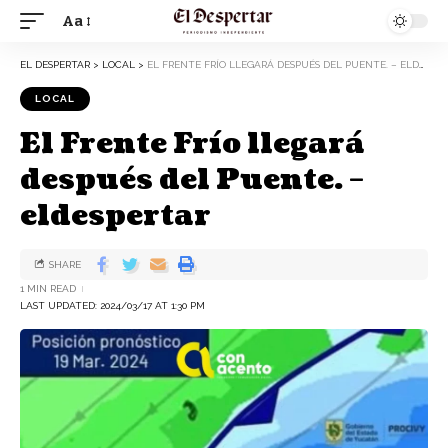
Aa
EL DESPERTAR
>
LOCAL
>
EL FRENTE FRÍO LLEGARÁ DESPUÉS DEL PUENTE. – ELDESPERTAR
LOCAL
El Frente Frío llegará
después del Puente. –
eldespertar
SHARE
1 MIN READ
LAST UPDATED: 2024/03/17 AT 1:30 PM