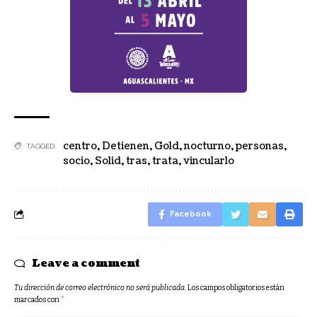
centro
,
Detienen
,
Gold
,
nocturno
,
personas
,
TAGGED:
socio
,
Solid
,
tras
,
trata
,
vincularlo
Facebook
Leave a comment
Tu dirección de correo electrónico no será publicada.
Los campos obligatorios están
marcados con
*