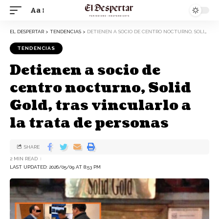
Aa
EL DESPERTAR
>
TENDENCIAS
>
DETIENEN A SOCIO DE CENTRO NOCTURNO, SOLID GOLD, TRAS VINCULARLO A LA TRATA DE PERSONAS
TENDENCIAS
Detienen a socio de
centro nocturno, Solid
Gold, tras vincularlo a
la trata de personas
SHARE
2 MIN READ
LAST UPDATED: 2026/05/09 AT 8:53 PM