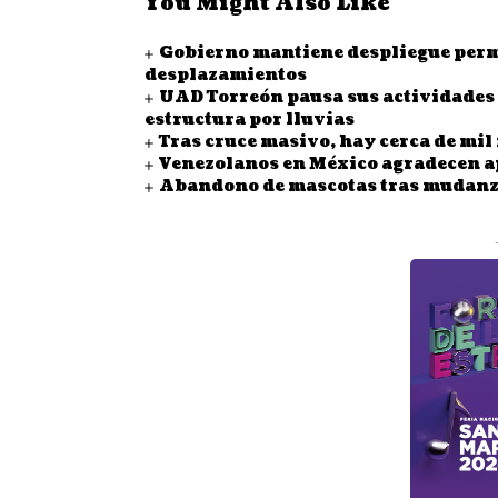
You Might Also Like
Gobierno mantiene despliegue perma
desplazamientos
UAD Torreón pausa sus actividades a
estructura por lluvias
Tras cruce masivo, hay cerca de mi
Venezolanos en México agradecen ap
Abandono de mascotas tras mudanzas