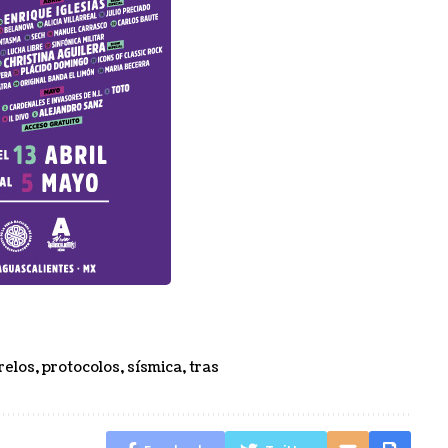
relos
,
protocolos
,
sísmica
,
tras