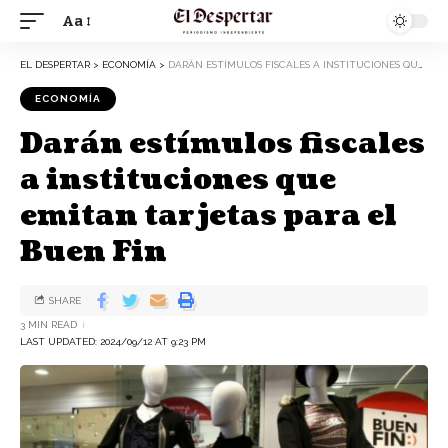
Aa
EL DESPERTAR
>
ECONOMÍA
>
DARÁN ESTÍMULOS FISCALES A INSTITUCIONES QUE EMITAN TARJETAS PARA EL BUEN FIN
ECONOMÍA
Darán estímulos fiscales
a instituciones que
emitan tarjetas para el
Buen Fin
SHARE
3 MIN READ
LAST UPDATED: 2024/09/12 AT 9:23 PM