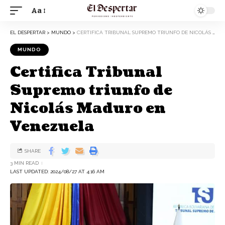
Aa
EL DESPERTAR
>
MUNDO
>
CERTIFICA TRIBUNAL SUPREMO TRIUNFO DE NICOLÁS MADURO EN VENEZUELA
MUNDO
Certifica Tribunal
Supremo triunfo de
Nicolás Maduro en
Venezuela
SHARE
3 MIN READ
LAST UPDATED: 2024/08/27 AT 4:16 AM