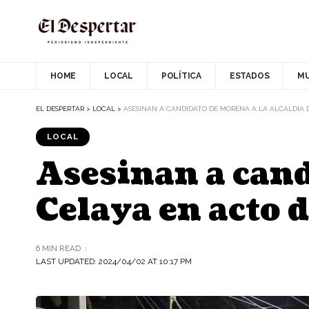
HOME
LOCAL
POLÍTICA
ESTADOS
M
EL DESPERTAR
>
LOCAL
>
ASESINAN A CANDIDATO DE MORENA A LA ALCALDÍA
LOCAL
Asesinan a cand
Celaya en acto 
6 MIN READ
LAST UPDATED: 2024/04/02 AT 10:17 PM