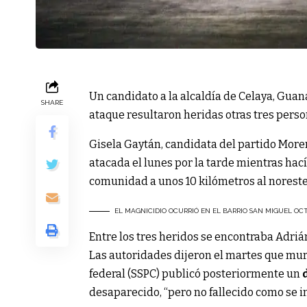
Un candidato a la alcaldía de Celaya, Guana
SHARE
ataque resultaron heridas otras tres person
Gisela Gaytán, candidata del partido Moren
atacada el lunes por la tarde mientras hac
comunidad a unos 10 kilómetros al noreste 
EL MAGNICIDIO OCURRIÓ EN EL BARRIO SAN MIGUEL OC
Entre los tres heridos se encontraba Adriá
Las autoridades dijeron el martes que muri
federal (SSPC) publicó posteriormente un
desaparecido, “pero no fallecido como se 