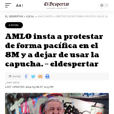
Aa
EL DESPERTAR
>
LOCAL
>
AMLO INSTA A PROTESTAR DE FORMA PACÍFICA EN EL 8M Y A DEJAR DE USAR LA CAPUCHA. – ELDESPERTAR
LOCAL
AMLO insta a protestar
de forma pacífica en el
8M y a dejar de usar la
capucha. – eldespertar
SHARE
3 MIN READ
LAST UPDATED: 2024/03/08 AT 12:13 PM