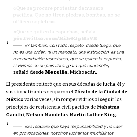
«Que se procure protestar de manera
pacífica. Que no tiren piedras, bombas, no se
utilicen sopletes».
«Que se quiten la capucha», señala
pic.twitter.com/Kih43pHaVB
«Y también, con todo respeto, desde luego, que
no es una orden, ni un mandato, una instrucción, es una
recomendación respetuosa, que se quiten la capucha,
,
si vivimos en un país libre, ¿para qué cubrirse?»
señaló desde
Morelia
, Michoacán.
El presidente reiteró que en sus décadas de lucha, él y
sus simpatizantes ocuparon el
Zócalo de la Ciudad de
México
varias veces, sin romper vidrios al seguir los
principios de resistencia civil pacífica de
Mahatma
Gandhi
,
Nelson Mandela
y
Martin Luther King
.
«Se requiere que haya responsabilidad y no caer
en provocaciones, nosotros luchamos muchísimos