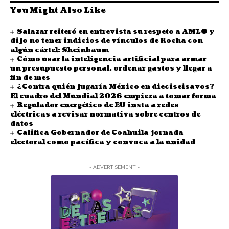
You Might Also Like
Salazar reiteró en entrevista su respeto a AMLO y
dijo no tener indicios de vínculos de Rocha con
algún cártel: Sheinbaum
Cómo usar la inteligencia artificial para armar
un presupuesto personal, ordenar gastos y llegar a
fin de mes
¿Contra quién jugaría México en dieciseisavos?
El cuadro del Mundial 2026 empieza a tomar forma
Regulador energético de EU insta a redes
eléctricas a revisar normativa sobre centros de
datos
Califica Gobernador de Coahuila jornada
electoral como pacífica y convoca a la unidad
- ADVERTISEMENT -