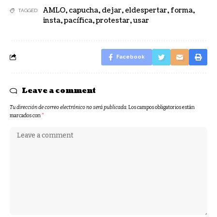
AMLO
,
capucha
,
dejar
,
eldespertar
,
forma
,
TAGGED:
insta
,
pacífica
,
protestar
,
usar
Facebook
Leave a comment
Tu dirección de correo electrónico no será publicada.
Los campos obligatorios están
marcados con
*