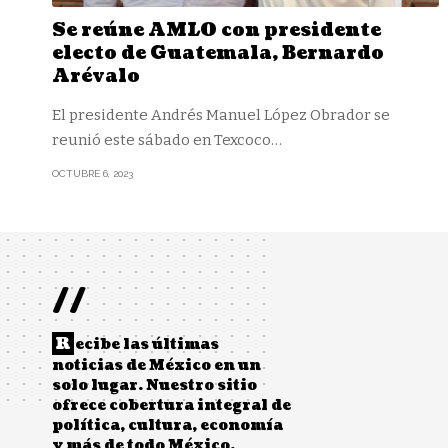
Se reúne AMLO con presidente
electo de Guatemala, Bernardo
Arévalo
El presidente Andrés Manuel López Obrador se
reunió este sábado en Texcoco
…
OCTUBRE 6, 2023
//
R
ecibe las últimas
noticias de México en un
solo lugar. Nuestro sitio
ofrece cobertura integral de
política, cultura, economía
y más de todo México.