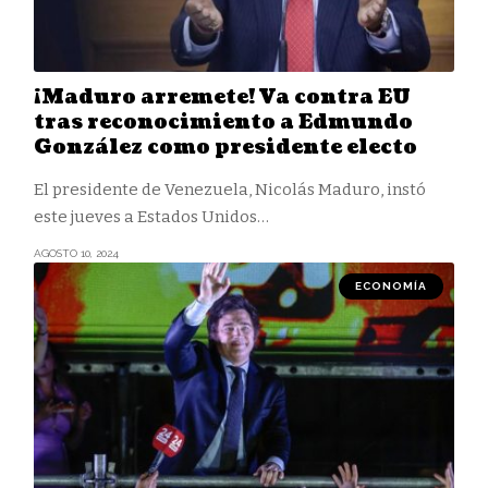
¡Maduro arremete! Va contra EU
tras reconocimiento a Edmundo
González como presidente electo
El presidente de Venezuela, Nicolás Maduro, instó
este jueves a Estados Unidos
…
AGOSTO 10, 2024
ECONOMÍA