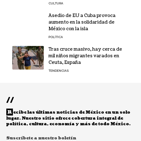
CULTURA
Asedio de EU a Cuba provoca
aumento en la solidaridad de
México con la isla
POLÍTICA
Tras cruce masivo, hay cerca de
mil niños migrantes varados en
Ceuta, España
TENDENCIAS
//
R
ecibe las últimas noticias de México en un solo
lugar. Nuestro sitio ofrece cobertura integral de
política, cultura, economía y más de todo México.
Suscríbete a nuestro boletín