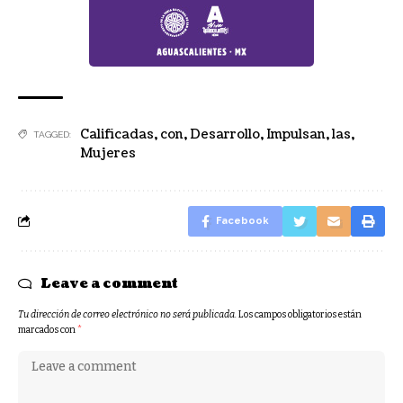
Calificadas
,
con
,
Desarrollo
,
Impulsan
,
las
,
TAGGED:
Mujeres
Facebook
Leave a comment
Tu dirección de correo electrónico no será publicada.
Los campos obligatorios están
marcados con
*