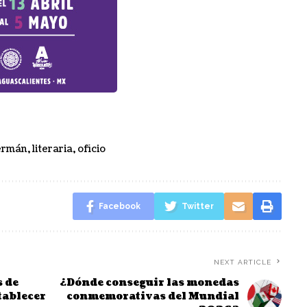
ermán
,
literaria
,
oficio
Facebook
Twitter
NEXT ARTICLE
s de
¿Dónde conseguir las monedas
tablecer
conmemorativas del Mundial