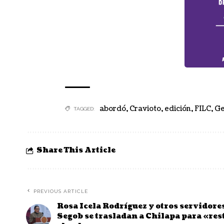
abordó
,
Cravioto
,
edición
,
FILC
,
G
TAGGED:
Share This Article
PREVIOUS ARTICLE
Rosa Icela Rodríguez y otros servidore
Segob se trasladan a Chilapa para «res