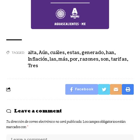
alta
,
Aún
,
cuáles
,
estas
,
generado
,
han
,
TAGGED:
Inflación
,
las
,
más
,
por
,
razones
,
son
,
tarifas
,
Tres
Facebook
Leave a comment
Tu dirección de correo electrónico no será publicada.
Los campos obligatorios están
marcados con
*