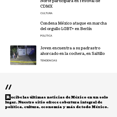
Norte participará en festival de
CDMX
CULTURA
Condena México ataque en marcha
del orgullo LGBT+ en Berlín
POLÍTICA
Joven encuentra a su padrastro
ahorcado en la cochera, en Saltillo
TENDENCIAS
//
R
ecibe las últimas noticias de México en un solo
lugar. Nuestro sitio ofrece cobertura integral de
política, cultura, economía y más de todo México.