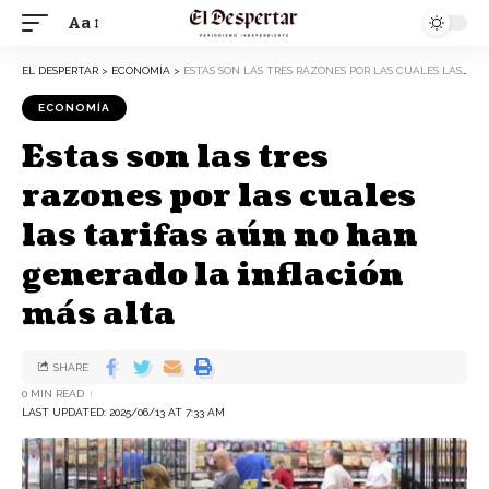
Aa
EL DESPERTAR
>
ECONOMÍA
>
ESTAS SON LAS TRES RAZONES POR LAS CUALES LAS TARIFAS AÚN NO HAN GENERADO LA INFLACIÓN MÁS ALTA
ECONOMÍA
Estas son las tres
razones por las cuales
las tarifas aún no han
generado la inflación
más alta
SHARE
0 MIN READ
LAST UPDATED: 2025/06/13 AT 7:33 AM