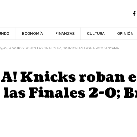
UNDO
ECONOMÍA
FINANZAS
CULTURA
OPINIÓN
105-104 A SPURS Y PONEN LAS FINALES 2-0; BRUNSON AMARGA A WEMBANYAMA
A! Knicks roban e
 las Finales 2-0;
a