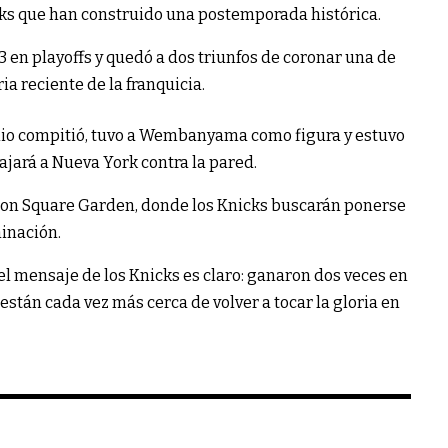
cks que han construido una postemporada histórica.
 en playoffs y quedó a dos triunfos de coronar una de
a reciente de la franquicia.
tonio compitió, tuvo a Wembanyama como figura y estuvo
ajará a Nueva York contra la pared.
dison Square Garden, donde los Knicks buscarán ponerse
minación.
 el mensaje de los Knicks es claro: ganaron dos veces en
tán cada vez más cerca de volver a tocar la gloria en