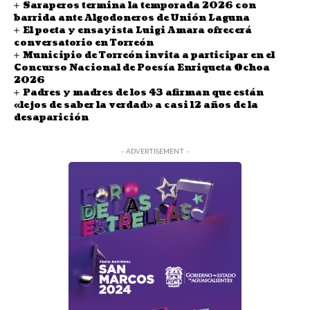
Saraperos termina la temporada 2026 con
barrida ante Algodoneros de Unión Laguna
El poeta y ensayista Luigi Amara ofrecerá
conversatorio en Torreón
Municipio de Torreón invita a participar en el
Concurso Nacional de Poesía Enriqueta Ochoa
2026
Padres y madres de los 43 afirman que están
«lejos de saber la verdad» a casi 12 años de la
desaparición
- ADVERTISEMENT -