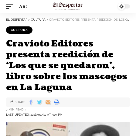
Aa
EL DESPERTAR
>
CULTURA
>
CRAVIOTO EDITORES PRESENTA REEDICIÓN DE ‘LOS QUE SE QUEDARON’, LIBRO SOBRE LOS MASCOGOS EN LA LAGUNA
CULTURA
Cravioto Editores
presenta reedición de
‘Los que se quedaron’,
libro sobre los mascogos
en La Laguna
SHARE
7 MIN READ
LAST UPDATED: 2026/04/10 AT 3:07 PM