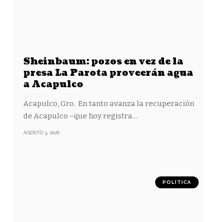
Sheinbaum: pozos en vez de la
presa La Parota proveerán agua
a Acapulco
Acapulco, Gro. En tanto avanza la recuperación
de Acapulco –que hoy registra
…
AGOSTO 3, 2026
POLÍTICA