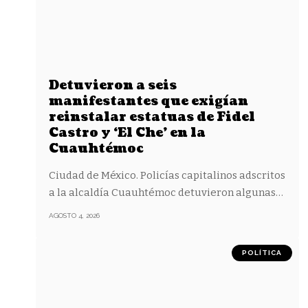
Detuvieron a seis
manifestantes que exigían
reinstalar estatuas de Fidel
Castro y ‘El Che’ en la
Cuauhtémoc
Ciudad de México. Policías capitalinos adscritos
a la alcaldía Cuauhtémoc detuvieron algunas
…
AGOSTO 4, 2026
POLÍTICA