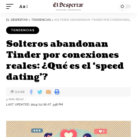
Aa
EL DESPERTAR
>
TENDENCIAS
>
SOLTEROS ABANDONAN TINDER POR CONEXIONES REALES: ¿QUÉ ES EL ‘SPEED DATING’?
TENDENCIAS
Solteros abandonan
Tinder por conexiones
reales: ¿Qué es el ‘speed
dating’?
SHARE
5 MIN READ
LAST UPDATED: 2024/12/26 AT 3:58 PM