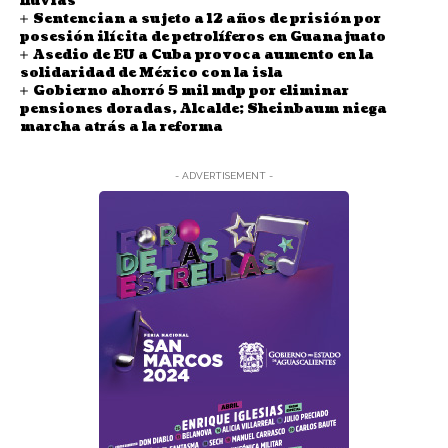
lluvias
Sentencian a sujeto a 12 años de prisión por
posesión ilícita de petrolíferos en Guanajuato
Asedio de EU a Cuba provoca aumento en la
solidaridad de México con la isla
Gobierno ahorró 5 mil mdp por eliminar
pensiones doradas, Alcalde; Sheinbaum niega
marcha atrás a la reforma
- ADVERTISEMENT -