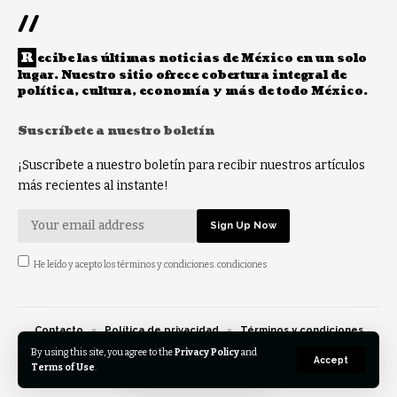
//
R
ecibe las últimas noticias de México en un solo
lugar. Nuestro sitio ofrece cobertura integral de
política, cultura, economía y más de todo México.
Suscríbete a nuestro boletín
¡Suscríbete a nuestro boletín para recibir nuestros artículos
más recientes al instante!
He leído y acepto los términos y condiciones. condiciones
Contacto
Política de privacidad
Términos y condiciones
Opt-out preferences
By using this site, you agree to the
Privacy Policy
and
Accept
Terms of Use
.
© 2023 Eldespertar.mx - Reservados todos los derechos.